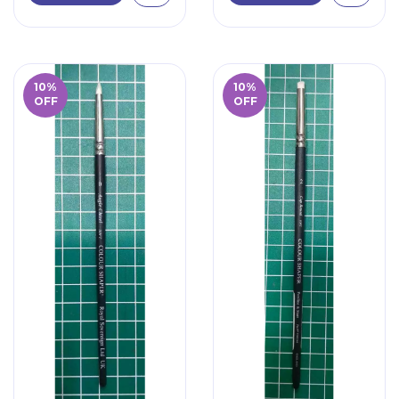
10
%
10
%
OFF
OFF