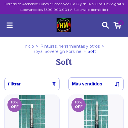
Horario de Atencion: Lunes a Sabado de 11 a 13 y de 14 a 19 hs. Envío gratis
superando los $600.000,00 ( A Sucursal o domicilio )
0
Inicio
>
Pinturas, herramientas y otros
>
Royal Sovereign Forsline
>
Soft
Soft
Filtrar
10
%
10
%
OFF
OFF