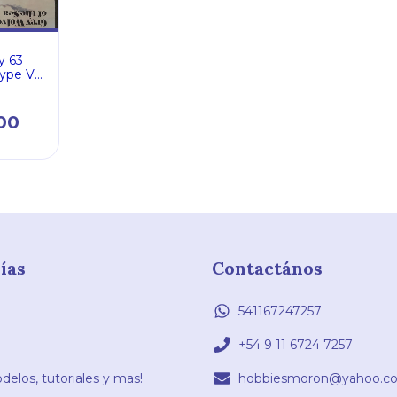
ry 63
ype VII
the Sea
00
ías
Contactános
541167247257
+54 9 11 6724 7257
elos, tutoriales y mas!
hobbiesmoron@yahoo.co