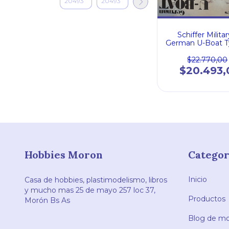
Schiffer Milita
German U-Boat T
Grey Wolves of 
$22.770,00
$20.493,
Hobbies Moron
Categor
Inicio
Casa de hobbies, plastimodelismo, libros
y mucho mas 25 de mayo 257 loc 37,
Productos
Morón Bs As
Blog de mod