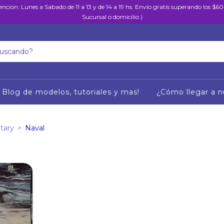
encion: Lunes a Sabado de 11 a 13 y de 14 a 19 hs. Envío gratis superando los $
Sucursal o domicilio )
Blog de modelos, tutoriales y mas!
¿Cómo llegar a n
itary
>
Naval