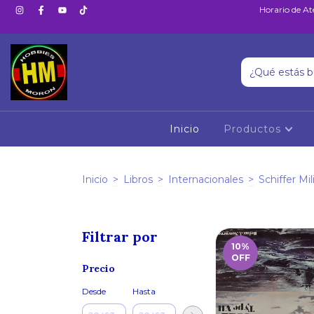
Horario de At
Inicio
Productos
Inicio
>
Libros
>
Internacionales
>
Schiffer Mil
Filtrar por
10
%
OFF
Precio
Desde
Hasta