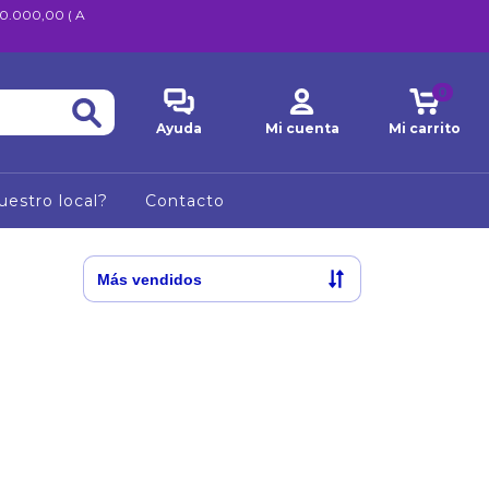
600.000,00 ( A
0
Ayuda
Mi cuenta
Mi carrito
uestro local?
Contacto