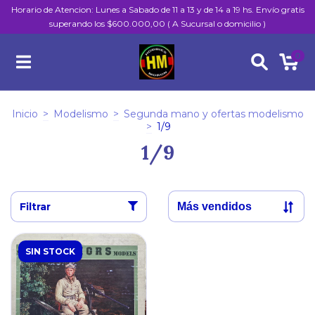
Horario de Atencion: Lunes a Sabado de 11 a 13 y de 14 a 19 hs. Envío gratis
superando los $600.000,00 ( A Sucursal o domicilio )
0
Inicio
>
Modelismo
>
Segunda mano y ofertas modelismo
>
1/9
1/9
Filtrar
SIN STOCK