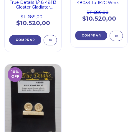
True Details 1/48 48113
48033 Ta-152C Wheel
Gloster Gladiator
Set
Wheel Set Covered
$11.689,00
Hub Smooth tread
$11.689,00
$10.520,00
$10.520,00
10
%
OFF