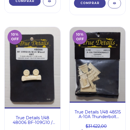
10
%
10
%
OFF
OFF
True Details 1/48 48515
A-10A Thunderbolt
True Details 1/48
Cockpit for Monogram
48006 BF-109G10 /
Kit
$31.622,00
K14 Wheel Set