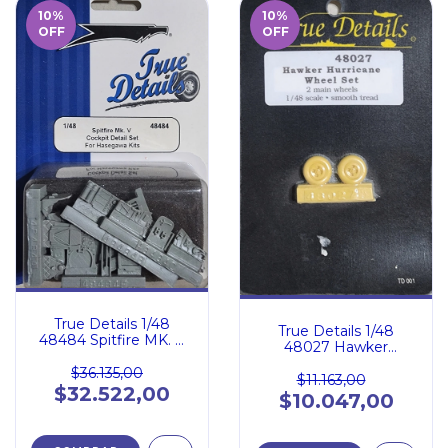
10
%
10
%
OFF
OFF
True Details 1/48
True Details 1/48
48484 Spitfire MK. V
48027 Hawker
Cockpit detail set for
Hurricane Wheel Set
Hasegawa
$36.135,00
$11.163,00
$32.522,00
$10.047,00