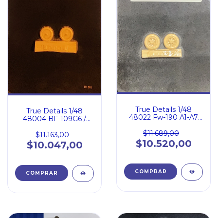
True Details 1/48
True Details 1/48
48022 Fw-190 A1-A7
48004 BF-109G6 /
Wheel Set
G10 Wheel Set
$11.689,00
$11.163,00
$10.520,00
$10.047,00