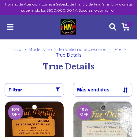
Horario de Atencion: Lunes a Sabado de 11 a 13 y de 14 a 19 hs. Envío gratis
superando los $600.000,00 ( A Sucursal o domicilio )
0
Inicio
>
Modelismo
>
Modelismo accesorios
>
1/48
>
True Details
True Details
Filtrar
10
%
10
%
OFF
OFF