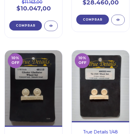
$28.460,00
$11.163,00
$10.047,00
10
%
10
%
OFF
OFF
True Details 1/48