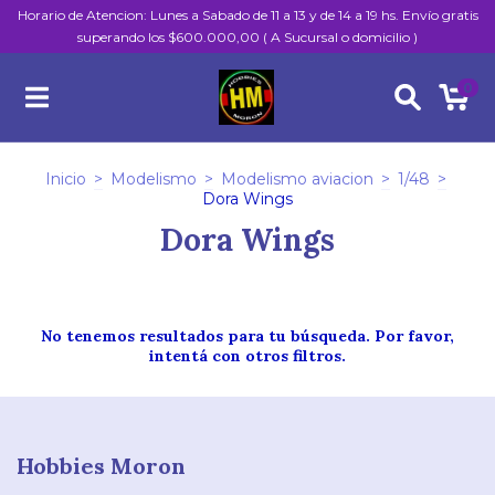
Horario de Atencion: Lunes a Sabado de 11 a 13 y de 14 a 19 hs. Envío gratis
superando los $600.000,00 ( A Sucursal o domicilio )
0
Inicio
>
Modelismo
>
Modelismo aviacion
>
1/48
>
Dora Wings
Dora Wings
No tenemos resultados para tu búsqueda. Por favor,
intentá con otros filtros.
Hobbies Moron