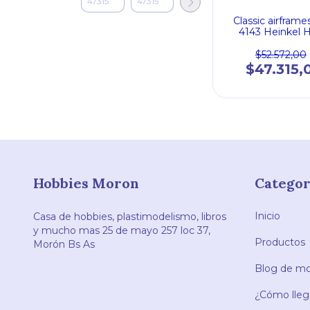
Classic airframe
4143 Heinkel H
Luftwaffe Ser
$52.572,00
$47.315,
Hobbies Moron
Categor
Inicio
Casa de hobbies, plastimodelismo, libros
y mucho mas 25 de mayo 257 loc 37,
Productos
Morón Bs As
Blog de mod
¿Cómo llega