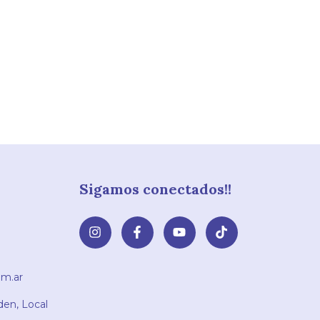
Sigamos conectados!!
m.ar
den, Local