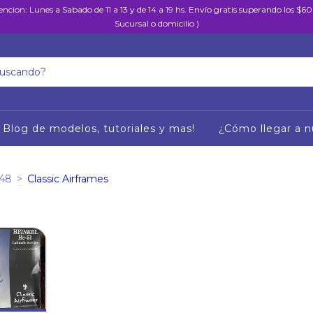
encion: Lunes a Sabado de 11 a 13 y de 14 a 19 hs. Envío gratis superando los $
Sucursal o domicilio )
Blog de modelos, tutoriales y mas!
¿Cómo llegar a n
/48
>
Classic Airframes