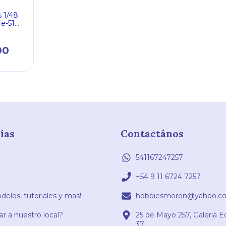
s 1/48
e-51
vice
00
ías
Contactános
541167247257
+54 9 11 6724 7257
elos, tutoriales y mas!
hobbiesmoron@yahoo.co
r a nuestro local?
25 de Mayo 257, Galeria E
37