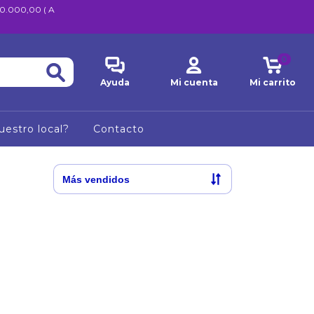
600.000,00 ( A
0
Ayuda
Mi cuenta
Mi carrito
uestro local?
Contacto