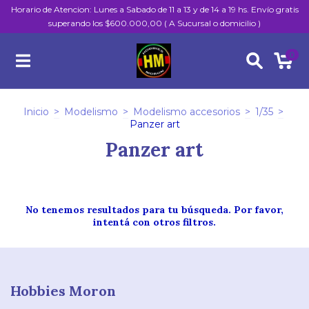
Horario de Atencion: Lunes a Sabado de 11 a 13 y de 14 a 19 hs. Envío gratis
superando los $600.000,00 ( A Sucursal o domicilio )
0
Inicio
>
Modelismo
>
Modelismo accesorios
>
1/35
>
Panzer art
Panzer art
No tenemos resultados para tu búsqueda. Por favor,
intentá con otros filtros.
Hobbies Moron