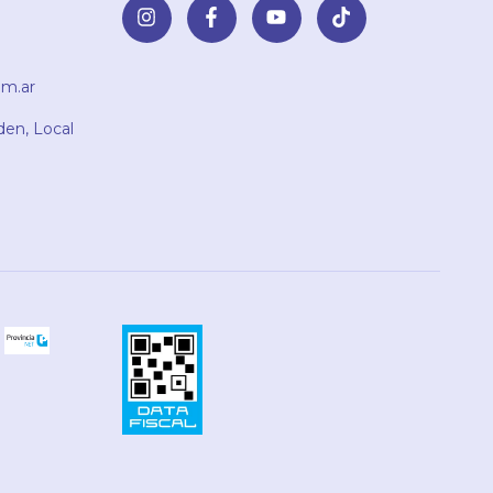
m.ar
den, Local