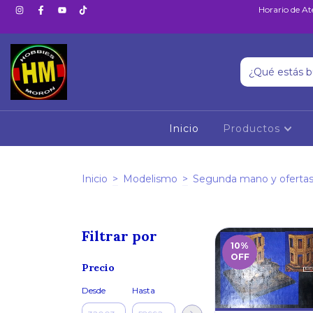
Horario de At
Inicio
Productos
Inicio
>
Modelismo
>
Segunda mano y oferta
Filtrar por
10
%
OFF
Precio
Desde
Hasta