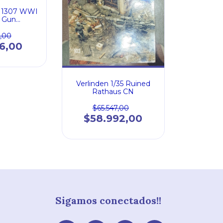
35 1307 WWI
 Gun
ent CN
,00
16,00
Verlinden 1/35 Ruined
Rathaus CN
$65.547,00
$58.992,00
Sigamos conectados!!