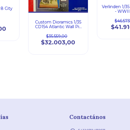
Verlinden 1/
18 City
- WWII
Emplacem
$46.573
Custom Dioramics 1/35
$41.9
CD154 Atlantic Wall Pit
00
CN
$35.559,00
$32.003,00
ías
Contactános