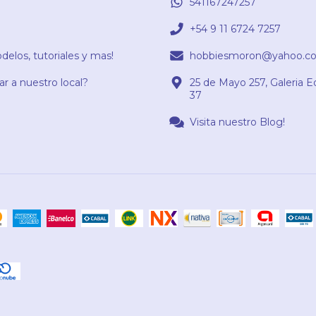
541167247257
+54 9 11 6724 7257
elos, tutoriales y mas!
hobbiesmoron@yahoo.co
r a nuestro local?
25 de Mayo 257, Galeria E
37
Visita nuestro Blog!