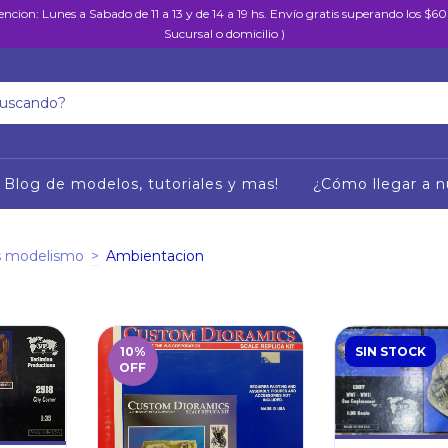
encion: Lunes a Sabado de 11 a 13 y de 14 a 19 hs. Envío gratis superando los $
Sucursal o domicilio )
Blog de modelos, tutoriales y mas!
¿Cómo llegar a n
s modelismo
>
Ambientacion
10
%
SIN STOCK
OFF