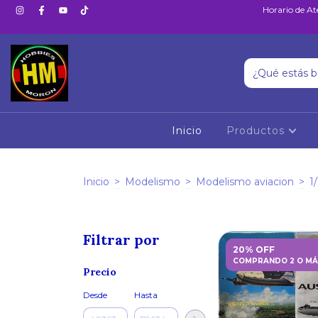
Horario de At
Inicio
Productos
Inicio
>
Modelismo
>
Modelismo aviacion
>
1
Filtrar por
20% OFF
COMPRANDO 2 O MÁ
Precio
Desde
Hasta