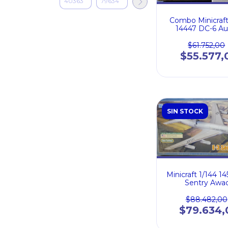
Combo Minicraft
14447 DC-6 Aus
$61.752,00
$55.577,
SIN STOCK
Minicraft 1/144 14
Sentry Awa
$88.482,00
$79.634,