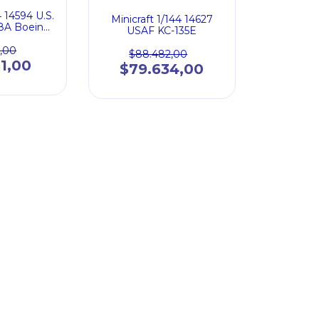
4 14594 U.S.
Minicraft 1/144 14627
18A Boeing
USAF KC-135E
323
8,00
$88.482,00
51,00
$79.634,00