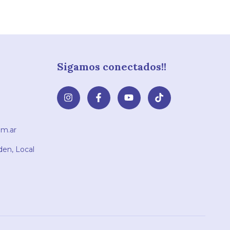
Sigamos conectados!!
m.ar
den, Local