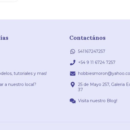
ías
Contactános
541167247257
+54 9 11 6724 7257
elos, tutoriales y mas!
hobbiesmoron@yahoo.co
r a nuestro local?
25 de Mayo 257, Galeria E
37
Visita nuestro Blog!