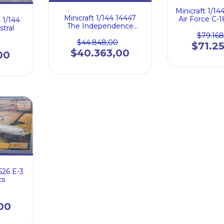
Minicraft 1/14
Minicraft 1/144 14447
Air Force C-
 1/144
The Independence
707-
tral
Douglas C-118 Harry
$79.16
Truman's Presidential
$44.848,00
$71.2
Transport CN
$40.363,00
00
526 E-3
cs
00