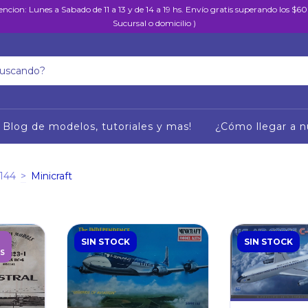
encion: Lunes a Sabado de 11 a 13 y de 14 a 19 hs. Envío gratis superando los $
Sucursal o domicilio )
Blog de modelos, tutoriales y mas!
¿Cómo llegar a n
/144
>
Minicraft
SIN STOCK
SIN STOCK
S