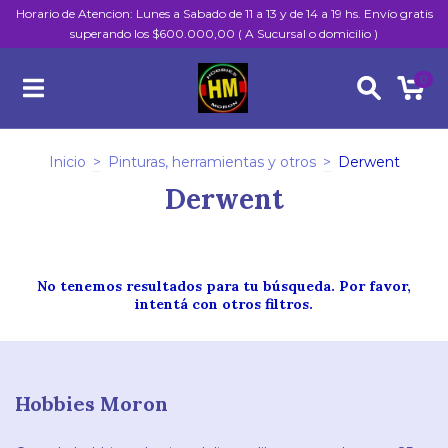
Horario de Atencion: Lunes a Sabado de 11 a 13 y de 14 a 19 hs. Envío gratis
superando los $600.000,00 ( A Sucursal o domicilio )
0
Inicio
>
Pinturas, herramientas y otros
>
Derwent
Derwent
No tenemos resultados para tu búsqueda. Por favor,
intentá con otros filtros.
Hobbies Moron