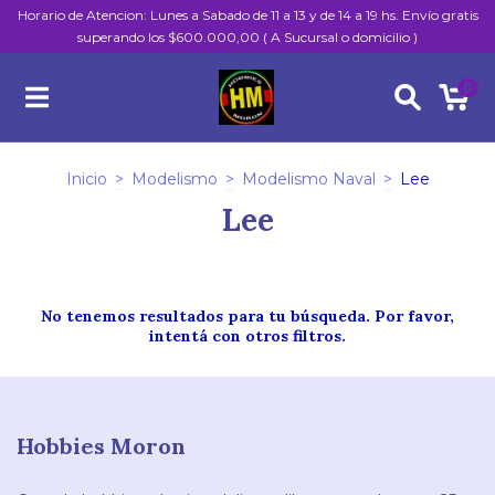
Horario de Atencion: Lunes a Sabado de 11 a 13 y de 14 a 19 hs. Envío gratis
superando los $600.000,00 ( A Sucursal o domicilio )
0
Inicio
>
Modelismo
>
Modelismo Naval
>
Lee
Lee
No tenemos resultados para tu búsqueda. Por favor,
intentá con otros filtros.
Hobbies Moron