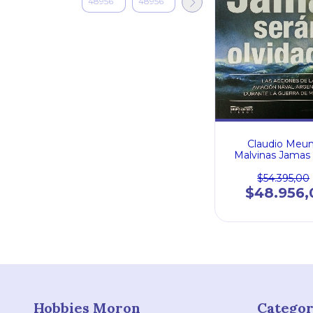
Claudio Meun
Malvinas Jamas
Olvidados
$54.395,00
$48.956,
Hobbies Moron
Categor