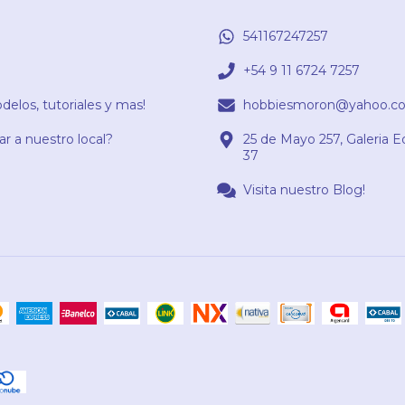
541167247257
+54 9 11 6724 7257
elos, tutoriales y mas!
hobbiesmoron@yahoo.co
r a nuestro local?
25 de Mayo 257, Galeria E
37
Visita nuestro Blog!