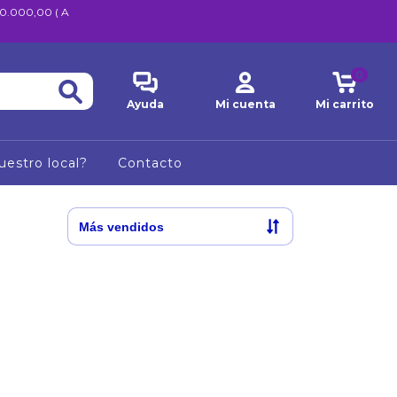
600.000,00 ( A
0
Ayuda
Mi cuenta
Mi carrito
uestro local?
Contacto