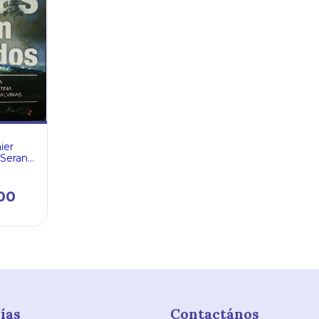
ier
 Seran
00
ías
Contactános