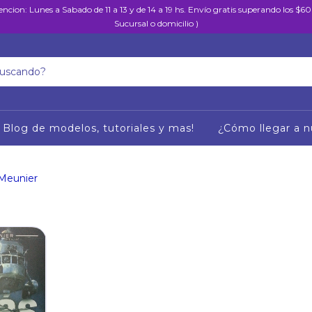
encion: Lunes a Sabado de 11 a 13 y de 14 a 19 hs. Envío gratis superando los $
Sucursal o domicilio )
Blog de modelos, tutoriales y mas!
¿Cómo llegar a n
 Meunier