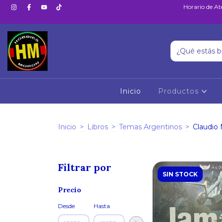
Horario de At
Inicio
Productos
Inicio
>
Libros
>
Temas Argentinos
>
Claudio
Filtrar por
SIN STOCK
Precio
Desde
Hasta