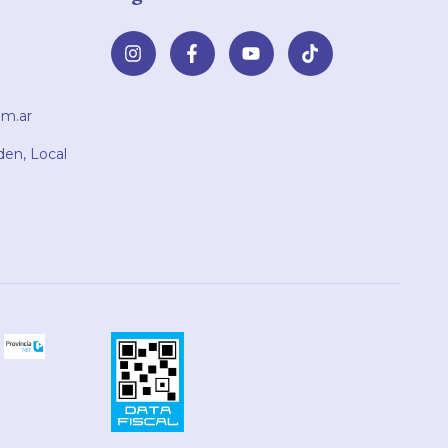
m.ar
den, Local