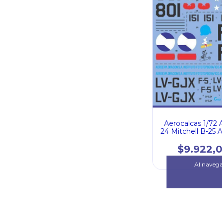
Aerocalcas 1/72
24 Mitchell B-25 
Argentina - Fu
Aerea Uruguay -
$9.922,
Aerea Chile (7
Al navegar