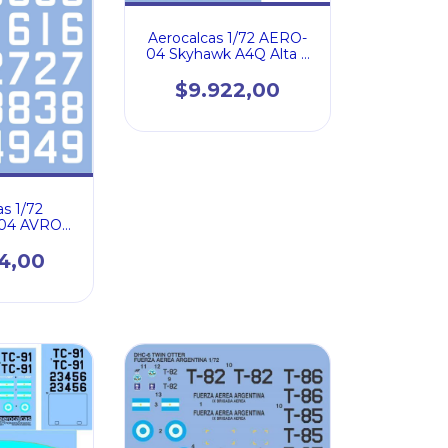
Aerocalcas 1/72 AERO-
04 Skyhawk A4Q Alta y
Baja Visibilidad (72028)
$9.922,00
as 1/72
04 AVRO
 FUERZA
GENTINA
04,00
02)