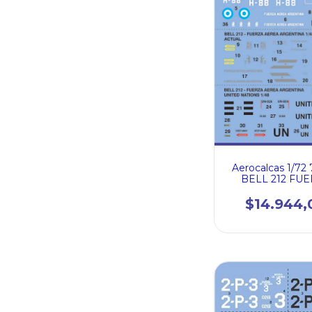
Aerocalcas 1/72
BELL 212 FU
AEREA ARGEN
1/72 MALVI
$14.944,