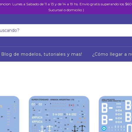
encion: Lunes a Sabado de 11 a 13 y de 14 a 19 hs. Envío gratis superando los $
Sucursal o domicilio )
Blog de modelos, tutoriales y mas!
¿Cómo llegar a n