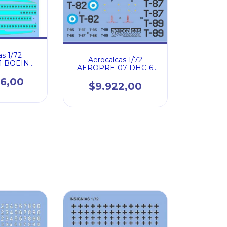
as 1/72
Aerocalcas 1/72
1 BOEING
AEROPRE-07 DHC-6
A AEREA
TWIN OTTER FUERZA
 (72017)
76,00
AEREA ARGENTINA
$9.922,00
(72004)