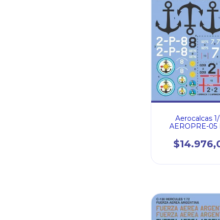
Aerocalcas 1
AEROPRE-05
CATALINA AR
ARGENTINA (7
$14.976,