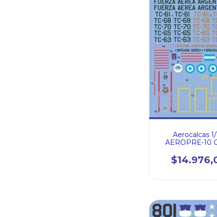
Aerocalcas 1
AEROPRE-10 C
HERCULES FU
AEREA ARGEN
$14.976,
(72003)