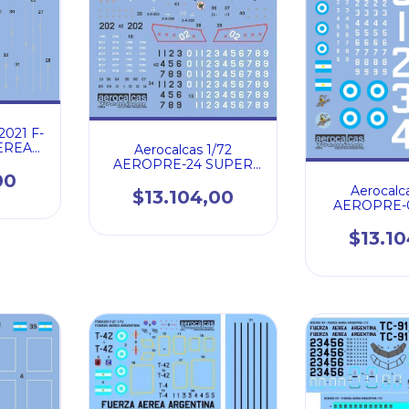
2021 F-
EREA
Aerocalcas 1/72
A
AEROPRE-24 SUPER
00
ETENDARD ARMADA
Aerocalc
ARGENTINA (72013)
$13.104,00
AEROPRE-
LANCASTER
AEREA AR
$13.1
(720