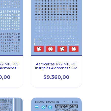
/72 MILI-05
Aerocalcas 1/72 MILI-01
Alemanes
Insignias Alemanas SGM
M
0,00
$9.360,00