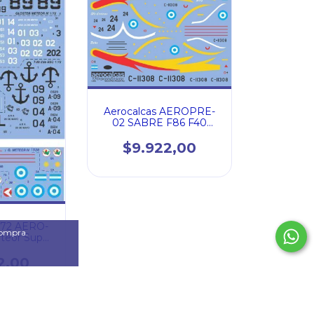
Aerocalcas AEROPRE-
02 SABRE F86 F40
ACROBATICO (72001)
$9.922,00
1/72 AERO-
compra.
eteor Super
28 (72004)
2,00