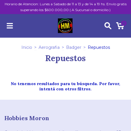
Horario de Atencion: Lunes a Sabado de 11 a 13 y de 14 a 19 hs. Envío gratis
superando los $600.000,00 ( A Sucursal o domicilio )
0
Inicio
>
Aerografia
>
Badger
>
Repuestos
Repuestos
No tenemos resultados para tu búsqueda. Por favor,
intentá con otros filtros.
Hobbies Moron