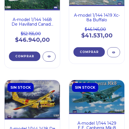
A-model 1/144 1419 Xc-
A-model 1/144 1468
8a Buffalo
De Havilland Canada
DHC-4A Caribou
$46.145,00
$52.155,00
$41.531,00
$46.940,00
SIN STOCK
SIN STOCK
A-model 1/144 1429
E.E. Canberra Mk-8
A-model 1/144 1418 De