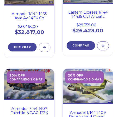
Eastern Express 1/144
A-model 1/144 1463
14435 Civil Aircraft
Avía Av-14FK Cn
Antonov An-28
$29.359,00
$36.463,00
$26.423,00
$32.817,00
20% OFF
20% OFF
COMPRANDO 2 O MÁS
COMPRANDO 2 O MÁS
A-model 1/144 1407
A-model 1/144 1409
Fairchild NC/AC-123K
De Havilland Canada