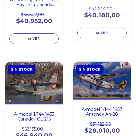
Havilland Canada
$44.644,00
DHC-5 CC-115 Buffalo
$40.180,00
$45.502,00
$40.952,00
VER
VER
SIN STOCK
SIN STOCK
A-model 1/144 1457
A-model 1/144 1453
Antonov An-28
Canadair CL-215
Scooper
$31.122,00
$52.155,00
$28.010,00
$46.940,00