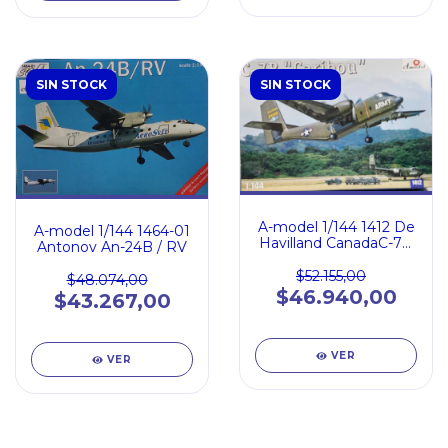
SIN STOCK
SIN STOCK
A-model 1/144 1412 De
A-model 1/144 1464-01
Havilland CanadaC-7B
Antonov An-24B / RV
Caribou
$52.155,00
$48.074,00
$46.940,00
$43.267,00
VER
VER