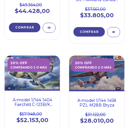
DHC-5C-8A Buffalo
$49.364,00
CN
$37.561,00
$44.428,00
$33.805,00
20% OFF
20% OFF
COMPRANDO 2 O MÁS
COMPRANDO 2 O MÁS
A-model 1/144 1404
A-model 1/144 1458
Fairchild C-123B/K
PZL M28B Bryza
Provider
$57.948,00
$31.122,00
$52.153,00
$28.010,00