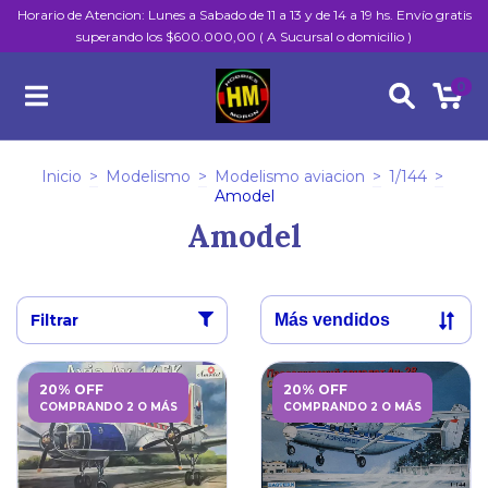
Horario de Atencion: Lunes a Sabado de 11 a 13 y de 14 a 19 hs. Envío gratis
superando los $600.000,00 ( A Sucursal o domicilio )
0
Inicio
>
Modelismo
>
Modelismo aviacion
>
1/144
>
Amodel
Amodel
Filtrar
20% OFF
20% OFF
COMPRANDO 2 O MÁS
COMPRANDO 2 O MÁS