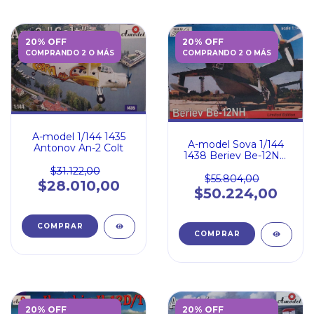
20% OFF
20% OFF
COMPRANDO 2 O MÁS
COMPRANDO 2 O MÁS
A-model 1/144 1435
A-model Sova 1/144
Antonov An-2 Colt
1438 Beriev Be-12NH
Limited Edition
$31.122,00
$55.804,00
$28.010,00
$50.224,00
20% OFF
20% OFF