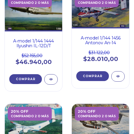
COMPRANDO 2 O MÁS
COMPRANDO 2 O MÁS
A-model 1/144 1456
A-model 1/144 1444
Antonov An-14
Ilyushin IL-12D/T
$31.122,00
$52.155,00
$28.010,00
$46.940,00
20% OFF
20% OFF
COMPRANDO 2 O MÁS
COMPRANDO 2 O MÁS