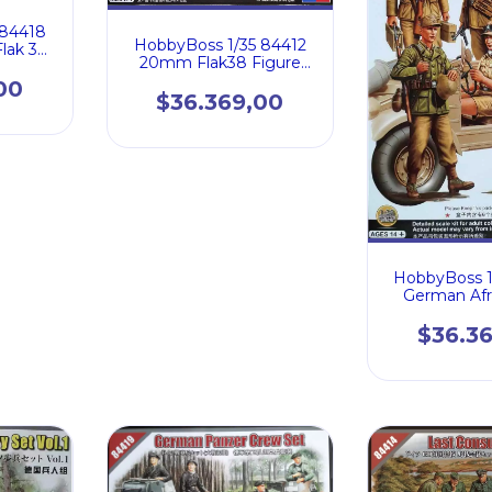
 84418
HobbyBoss 1/35 84412
lak 38
20mm Flak38 Figure
Set
00
$36.369,00
HobbyBoss 1
German Afr
$36.3