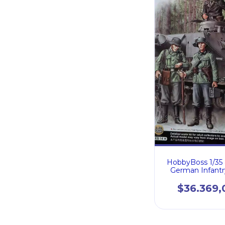
HobbyBoss 1/35
German Infantr
Vol.1 (Early
$36.369,