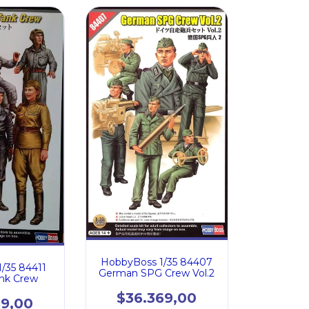
HobbyBoss 1/35 84407
/35 84411
German SPG Crew Vol.2
ank Crew
$36.369,00
69,00