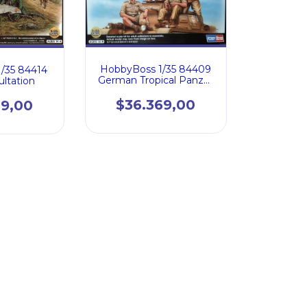
HobbyBoss 1/35 84409
/35 84414
German Tropical Panzer
ultation
Crew
$36.369,00
69,00