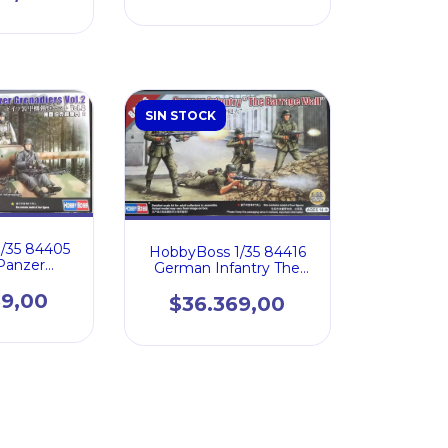
SIN STOCK
/35 84405
HobbyBoss 1/35 84416
Panzer
German Infantry The
s Vol.2
Barrage Wall
69,00
$36.369,00