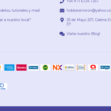
+54 9 11 6724 7257
elos, tutoriales y mas!
hobbiesmoron@yahoo.co
r a nuestro local?
25 de Mayo 257, Galeria E
37
Visita nuestro Blog!