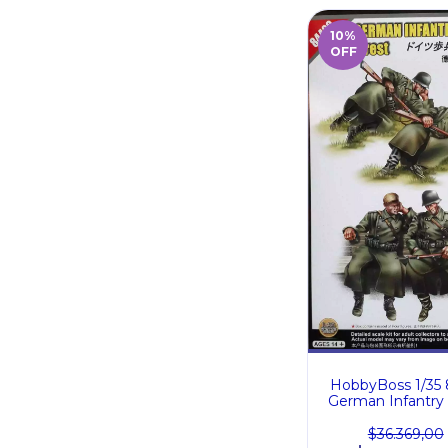
10
%
OFF
HobbyBoss 1/35
German Infantry
a Rest
$36.369,00