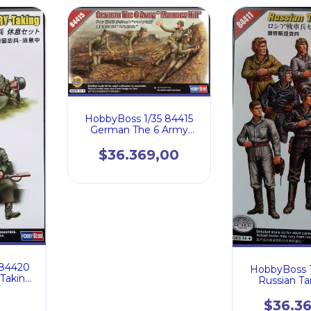
HobbyBoss 1/35 84415
German The 6 Army
Mamaev Hill
$36.369,00
 84420
HobbyBoss 1
 Taking
Russian T
$36.3