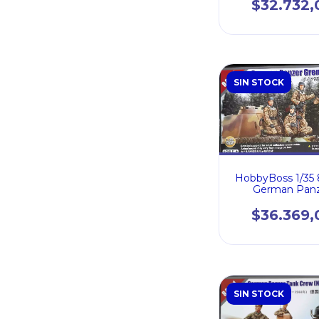
$32.732,
SIN STOCK
HobbyBoss 1/35
German Pan
Grenadiers Vo
$36.369,
SIN STOCK