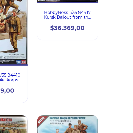
HobbyBoss 1/35 84417
Kursk Bailout from the
pocket
$36.369,00
/35 84410
ika korps
69,00