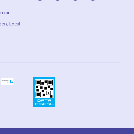
m.ar
den, Local