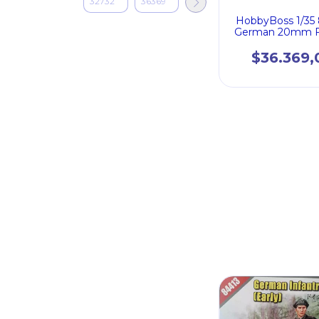
HobbyBoss 1/35
German 20mm F
crews
$36.369,