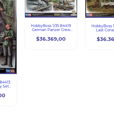
HobbyBoss 1/35 84419
HobbyBoss 1
German Panzer Crew
Last Cons
Set
$36.369,00
$36.3
 84413
y Set
)
00