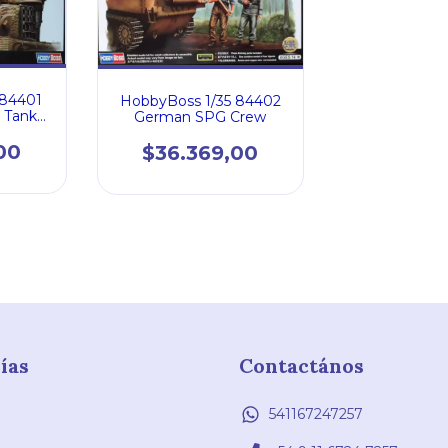
 84401
HobbyBoss 1/35 84402
 Tank
German SPG Crew
 1944)
00
$36.369,00
ías
Contactános
541167247257