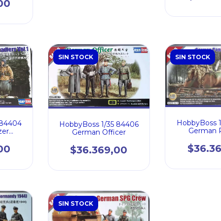
00
SIN STOCK
SIN STOCK
HobbyBoss 1
 84404
HobbyBoss 1/35 84406
German 
zer
German Officer
Grenadier
l.1
$36.3
00
$36.369,00
SIN STOCK