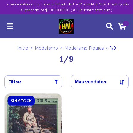
Horario de Atencion: Lunes a Sabado de 11 a 13 y de 14 a 19 hs. Envío gratis
superando los $600.000,00 ( A Sucursal o domicilio )
0
Inicio
>
Modelismo
>
Modelismo Figuras
>
1/9
1/9
Filtrar
SIN STOCK