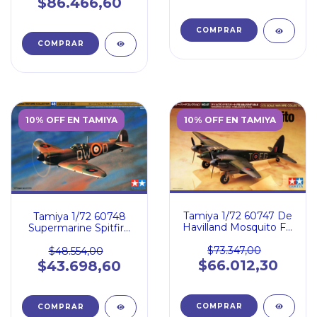
$86.466,60
10% OFF EN TAMIYA
10% OFF EN TAMIYA
Tamiya 1/72 60747 De
Tamiya 1/72 60748
Havilland Mosquito FB
Supermarine Spitfire
Mk.VI
Mk.I
$73.347,00
$48.554,00
$66.012,30
$43.698,60