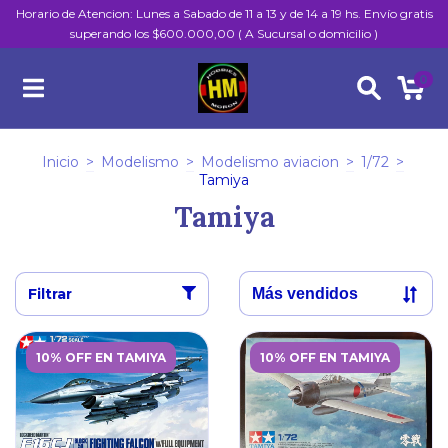
Horario de Atencion: Lunes a Sabado de 11 a 13 y de 14 a 19 hs. Envío gratis
superando los $600.000,00 ( A Sucursal o domicilio )
0
Inicio
>
Modelismo
>
Modelismo aviacion
>
1/72
>
Tamiya
Tamiya
Filtrar
10% OFF EN TAMIYA
10% OFF EN TAMIYA