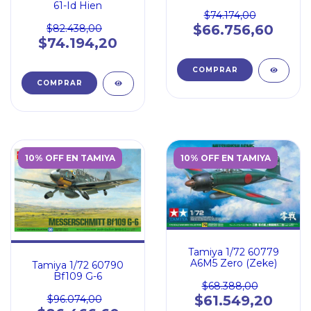
61-Id Hien
$74.174,00
$66.756,60
$82.438,00
$74.194,20
10% OFF EN TAMIYA
10% OFF EN TAMIYA
Tamiya 1/72 60779
A6M5 Zero (Zeke)
Tamiya 1/72 60790
Bf109 G-6
$68.388,00
$61.549,20
$96.074,00