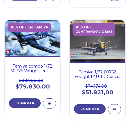
10% OFF EN TAMIYA
10% OFF
COMPRANDO 2 O MÁS
Tamiya combo 1/72
60775 Vought F4U-1A
Tamiya 1/72 60752
Corsair + Eduard ss291
Vought F4U-1D Corsair
$88.700,00
CN
$79.830,00
$74.174,00
$51.921,00