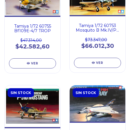
Tamiya 1/72 60753
Tamiya 1/72 60755
Mosquito B Mk.IV/PR
Bf109E-4/7 TROP
Mk.IV
$73.347,00
$47.314,00
$66.012,30
$42.582,60
VER
VER
SIN STOCK
SIN STOCK