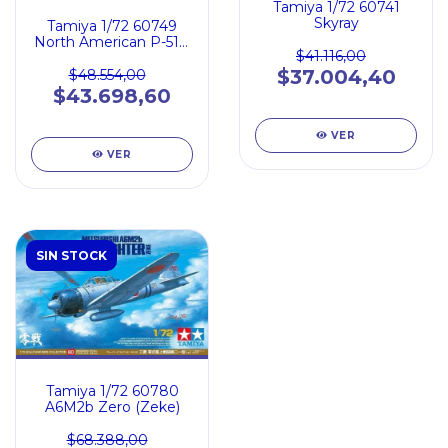
Tamiya 1/72 60741
Skyray
Tamiya 1/72 60749
North American P-51D
$41.116,00
Mustang
$37.004,40
$48.554,00
$43.698,60
VER
VER
SIN STOCK
Tamiya 1/72 60780
A6M2b Zero (Zeke)
$68.388,00