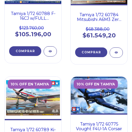
Tamiya 1/72 60788 F-
Tamiya 1/72 60784
16CJ w/FULL
Mitsubishi A6M3 Zero
EQUIPMENT
Fighter Model 32
$123.760,00
Hamp
$68.388,00
$105.196,00
$61.549,20
10% OFF EN TAMIYA
10% OFF EN TAMIYA
Tamiya 1/72 60775
Vought F4U-1A Corsair
Tamiya 1/72 60789 Ki-