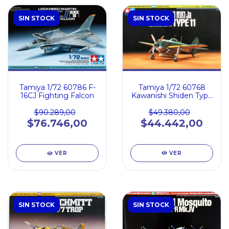
SIN STOCK
SIN STOCK
Tamiya 1/72 60768
Tamiya 1/72 60786 F-
Kawanishi Shiden Type
16CJ Fighting Falcon
11
$49.380,00
$90.289,00
$44.442,00
$76.746,00
VER
VER
SIN STOCK
SIN STOCK