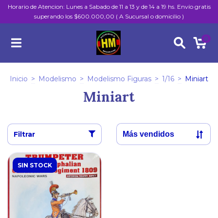
Horario de Atencion: Lunes a Sabado de 11 a 13 y de 14 a 19 hs. Envío gratis
superando los $600.000,00 ( A Sucursal o domicilio )
0
Inicio
>
Modelismo
>
Modelismo Figuras
>
1/16
>
Miniart
Miniart
Filtrar
SIN STOCK