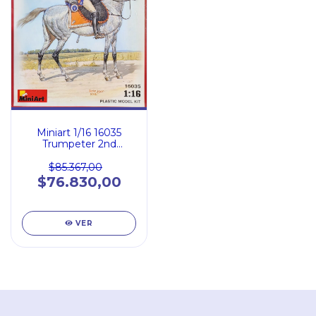
Miniart 1/16 16035
Trumpeter 2nd
Westphalian
Cuirassiers Regiment
$85.367,00
1809
$76.830,00
VER